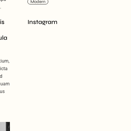
Modern
.
Instagram
is
ula
tium,
icta
ed
squam
ius