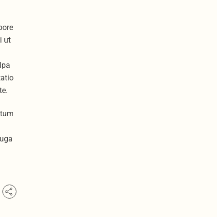
bore
i ut
lpa
atio
te.
atum
fuga