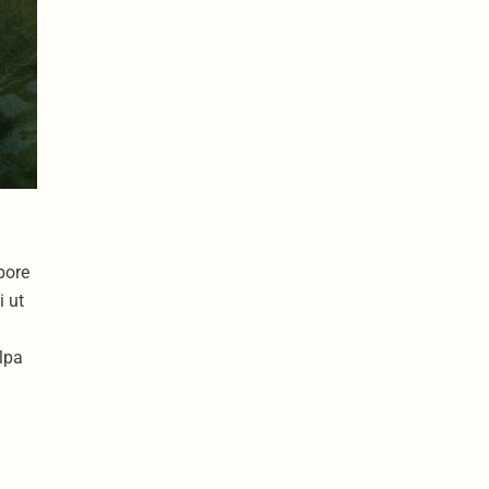
bore
i ut
lpa