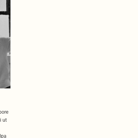
bore
i ut
lpa