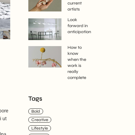
current
artists
Look
forward in
anticipation
How to
know
when the
work is
really
complete
Tags
bore
Bold
i ut
Creative
Lifestyle
lpa