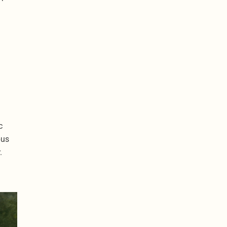
c
bus
.