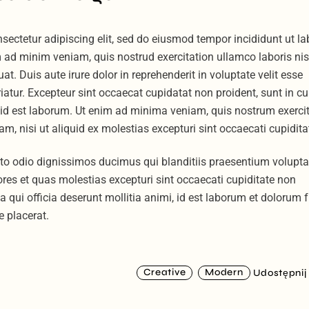
sectetur adipiscing elit, sed do eiusmod tempor incididunt ut la
 ad minim veniam, quis nostrud exercitation ullamco laboris nis
 Duis aute irure dolor in reprehenderit in voluptate velit esse
riatur. Excepteur sint occaecat cupidatat non proident, sunt in cu
m id est laborum. Ut enim ad minima veniam, quis nostrum exercit
am, nisi ut aliquid ex molestias excepturi sint occaecati cupidita
sto odio dignissimos ducimus qui blanditiis praesentium volupt
ores et quas molestias excepturi sint occaecati cupiditate non
pa qui officia deserunt mollitia animi, id est laborum et dolorum 
e placerat.
Creative
Modern
Udostępnij