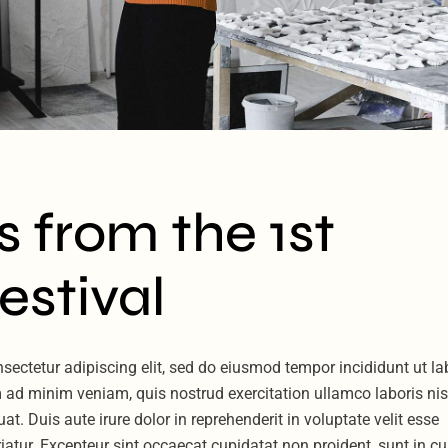
s from the 1st
estival
sectetur adipiscing elit, sed do eiusmod tempor incididunt ut la
 ad minim veniam, quis nostrud exercitation ullamco laboris nis
 Duis aute irure dolor in reprehenderit in voluptate velit esse
riatur. Excepteur sint occaecat cupidatat non proident, sunt in cu