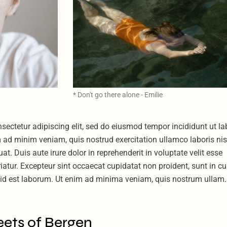
* Don't go there alone - Emilie
sectetur adipiscing elit, sed do eiusmod tempor incididunt ut la
 ad minim veniam, quis nostrud exercitation ullamco laboris nis
 Duis aute irure dolor in reprehenderit in voluptate velit esse
riatur. Excepteur sint occaecat cupidatat non proident, sunt in cu
m id est laborum. Ut enim ad minima veniam, quis nostrum ullam.
eets of Bergen