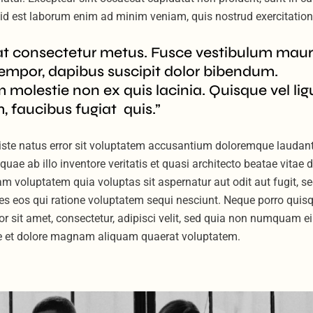
m id est laborum enim ad minim veniam, quis nostrud exercitation
at consectetur metus. Fusce vestibulum maur
empor, dapibus suscipit dolor bibendum.
 molestie non ex quis lacinia. Quisque vel lig
, faucibus fugiat quis.”
 iste natus error sit voluptatem accusantium doloremque laudan
ae ab illo inventore veritatis et quasi architecto beatae vitae d
 voluptatem quia voluptas sit aspernatur aut odit aut fugit, s
s eos qui ratione voluptatem sequi nesciunt. Neque porro qui
or sit amet, consectetur, adipisci velit, sed quia non numquam e
re et dolore magnam aliquam quaerat voluptatem.