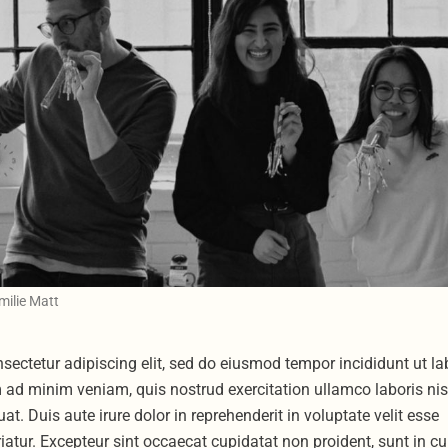
milie Matt
sectetur adipiscing elit, sed do eiusmod tempor incididunt ut la
 ad minim veniam, quis nostrud exercitation ullamco laboris nis
 Duis aute irure dolor in reprehenderit in voluptate velit esse
riatur. Excepteur sint occaecat cupidatat non proident, sunt in cu