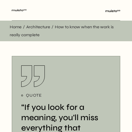
Home
Architecture
How to know when the work is
really complete
QUOTE
“If you look for a
meaning, you'll miss
everything that