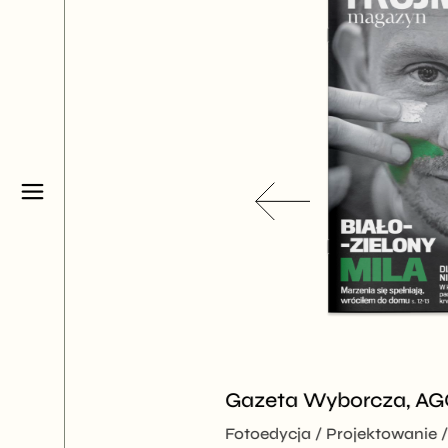
Gazeta Wyborcza, A
otowanie do druku
Fotoedycja
Projektowanie