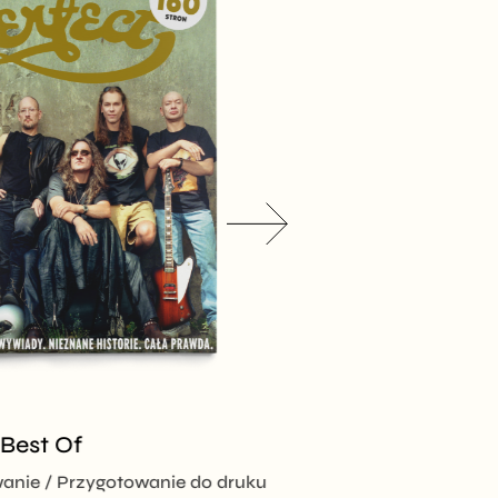
 Best Of
ZIELONE INS
wanie
Przygotowanie do druku
Fotoedycja
Pro