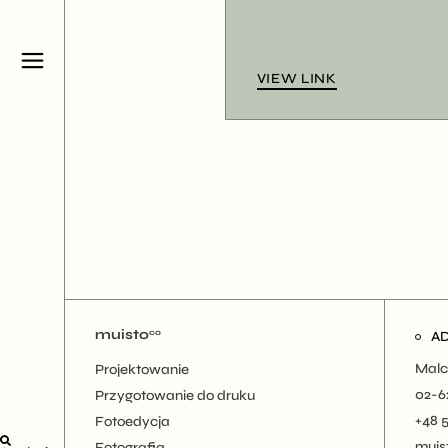
VIEW LINK
muisto
co
A
Malc
Projektowanie
02-6
Przygotowanie do druku
+48 
Fotoedycja
muis
Fotografia