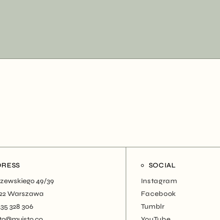
DRESS
SOCIAL
zewskiego 49/39
Instagram
22 Warszawa
Facebook
535 328 306
Tumblr
to@muisto.co
YouTube