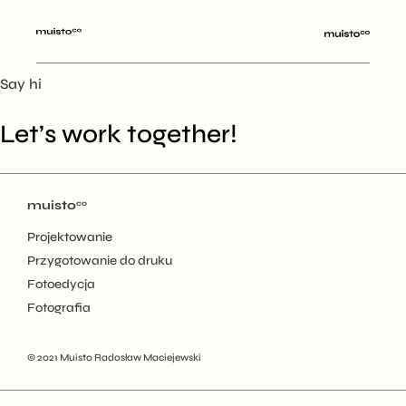
Skip
to
the
content
Say hi
Let’s work together!
muisto
co
Projektowanie
Przygotowanie do druku
Fotoedycja
Fotografia
© 2021
Muisto Radosław Maciejewski